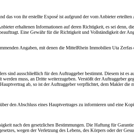
d das von ihr erstellte Exposé ist aufgrund der vom Anbieter erteilte
nbieter erhaltenen Informationen auf deren Richtigkeit, es sei denn, d
uftragt. Eine Gewähr für die Richtigkeit und Vollständigkeit der An
tammenden Angaben, mit denen die MittelRhein Immobilien Uta Zerfas de
ers sind ausschließlich für den Auftraggeber bestimmt. Diesem ist es 
t werden muss, an Dritte weiterzugeben. Verstößt der Auftraggeber gege
n Hauptvertrag ab, so ist der Auftraggeber verpflichtet, dem Makler die 
ch über den Abschluss eines Hauptvertrages zu informieren und eine Kop
ssigkeit nach den gesetzlichen Bestimmungen. Die Haftung für Garantien
gesetzes, wegen der Verletzung des Lebens, des Körpers oder der Gesun