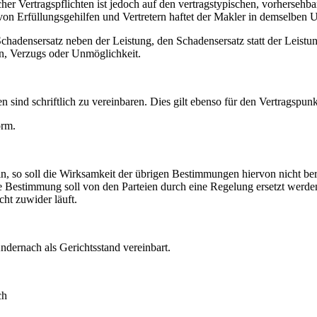
icher Vertragspflichten ist jedoch auf den vertragstypischen, vorherseh
von Erfüllungsgehilfen und Vertretern haftet der Makler in demselben
 Schadensersatz neben der Leistung, den Schadensersatz statt der Lei
n, Verzugs oder Unmöglichkeit.
nd schriftlich zu vereinbaren. Dies gilt ebenso für den Vertragspunkt
orm.
n, so soll die Wirksamkeit der übrigen Bestimmungen hiervon nicht ber
 Bestimmung soll von den Parteien durch eine Regelung ersetzt werden,
ht zuwider läuft.
Andernach als Gerichtsstand vereinbart.
ch