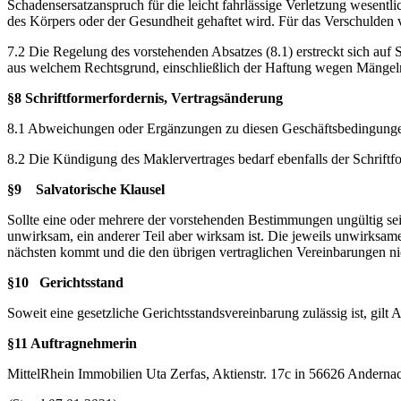
Schadensersatzanspruch für die leicht fahrlässige Verletzung wesentl
des Körpers oder der Gesundheit gehaftet wird. Für das Verschulden 
7.2 Die Regelung des vorstehenden Absatzes (8.1) erstreckt sich auf
aus welchem Rechtsgrund, einschließlich der Haftung wegen Mängel
§8 Schriftformerfordernis, Vertragsänderung
8.1 Abweichungen oder Ergänzungen zu diesen Geschäftsbedingungen si
8.2 Die Kündigung des Maklervertrages bedarf ebenfalls der Schriftf
§9 Salvatorische Klausel
Sollte eine oder mehrere der vorstehenden Bestimmungen ungültig sei
unwirksam, ein anderer Teil aber wirksam ist. Die jeweils unwirksame
nächsten kommt und die den übrigen vertraglichen Vereinbarungen nic
§10 Gerichtsstand
Soweit eine gesetzliche Gerichtsstandsvereinbarung zulässig ist, gilt 
§11 Auftragnehmerin
MittelRhein Immobilien Uta Zerfas, Aktienstr. 17c in 56626 Anderna