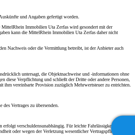
n Auskünfte und Angaben gefertigt worden.
ie MittelRhein Immobilien Uta Zerfas wird gesondert mit der
gaben kann die MittelRhein Immobilien Uta Zerfas daher nicht
n Nachweis oder die Vermittlung betreibt, ist der Anbieter auch
ausdrücklich untersagt, die Objektnachweise und -informationen ohne
n diese Verpflichtung und schließt der Dritte oder andere Personen,
mit ihm vereinbarte Provision zuzüglich Mehrwertsteuer zu entrichten.
ie des Vertrages zu übersenden.
 erfolgt verschuldensunabhängig. Für leichte Fahrlässigkeit haftet
dheit oder wegen der Verletzung wesentlicher Vertragspflichten. Der