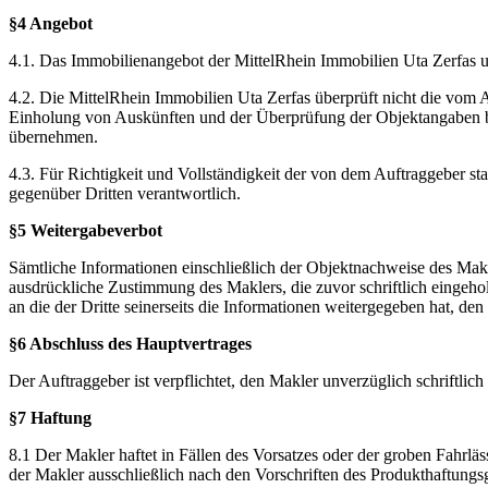
§4 Angebot
4.1. Das Immobilienangebot der MittelRhein Immobilien Uta Zerfas un
4.2. Die MittelRhein Immobilien Uta Zerfas überprüft nicht die vom A
Einholung von Auskünften und der Überprüfung der Objektangaben bea
übernehmen.
4.3. Für Richtigkeit und Vollständigkeit der von dem Auftraggeber s
gegenüber Dritten verantwortlich.
§5 Weitergabeverbot
Sämtliche Informationen einschließlich der Objektnachweise des Makl
ausdrückliche Zustimmung des Maklers, die zuvor schriftlich eingehol
an die der Dritte seinerseits die Informationen weitergegeben hat, de
§6 Abschluss des Hauptvertrages
Der Auftraggeber ist verpflichtet, den Makler unverzüglich schriftli
§7 Haftung
8.1 Der Makler haftet in Fällen des Vorsatzes oder der groben Fahrlä
der Makler ausschließlich nach den Vorschriften des Produkthaftungs